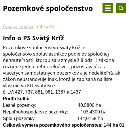
Pozemkové spoločenstvo
Svätý Kríž
Úvodná stránka
Info o PS
Info o PS Svätý Kríž
Pozemkové spoločenstvo Svätý Kríž je
spoločenstvo spoluvlastníkov podielov spoločnej
nehnuteľnosti, ktorou sa v zmysle § 8 ods. 1 zákona
rozumie jedna nehnuteľná vec, pozostávajúca z
viacerých samostatných pozemkov a je nedeliteľná, ak
zákon neustanovuje inak, ktorá je zapísaná na liste
vlastníctva KU Svätý Kríž :
č. LV: 427, 737, 881, 961, 1367 a 1437
Podľa kultúr:
40,5800 ha
Lesné pozemky:
103,4300 ha
Nepoľnohospodárske pozemky:
144,0158 ha
Spolu pozemky:
Celková výmera pozemkového spoločenstva: 144 ha 01