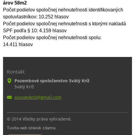
árov 58m2
Počet podielov spoločnej nehnuteľnosti identifikovaných
spoluvlastníkov: 10.252 hlasov
Počet podielov spoločnej nehnuteľnosti s ktorými nakladá
SPF podľa § 10: 4.159 hlasov
Počet podielov spoločnej nehnuteľnosti spolu:
14.411 hlasov
Kontakt
Pozemkové spoločenstvo Svätý Kríž
Svätý Kríž
pssvatyk
riz@gmai
l.com
© 2014 Všetky práva vyhradené.
Tvorba web stránok zdarma