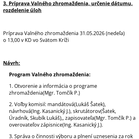
3.
Príprava Valného zhromaždenia, určenie dátumu,
rozdelenie úloh
Príprava Valného zhromaždenia 31.05.2026 (nedeľa)
o 13,00 v KD vo Svätom Kríži
Návrh:
Program Valného zhromaždenia:
1. Otvorenie a informácia o programe
zhromaždenia(Mgr. Tomčík P.)
2. Voľby komisií: mandátová(Lukáš Šatek),
návrhová(Ing. Kasanický J.), skrutátorov(Šatek,
Úradník, Skubík Lukáš),, zapisovateľa(Mgr. Tomčík P.) a
overovateľov zápisnice(Ing. Kasanický J.).
3. Správa o činnosti výboru a plnení uznesenia za rok