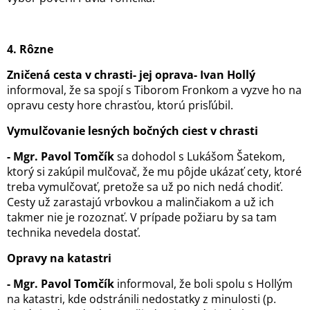
4. Rôzne
Zničená cesta v chrasti- jej oprava
- Ivan Hollý
informoval, že sa spojí s Tiborom Fronkom a vyzve ho na
opravu cesty hore chrasťou, ktorú prisľúbil.
Vymulčovanie lesných bočných ciest v chrasti
- Mgr. Pavol Tomčík
sa dohodol s Lukášom Šatekom,
ktorý si zakúpil mulčovač, že mu pôjde ukázať cety, ktoré
treba vymulčovať, pretože sa už po nich nedá chodiť.
Cesty už zarastajú vrbovkou a malinčiakom a už ich
takmer nie je rozoznať. V prípade požiaru by sa tam
technika nevedela dostať.
Opravy na katastri
- Mgr. Pavol Tomčík
informoval, že boli spolu s Hollým
na katastri, kde odstránili nedostatky z minulosti (p.