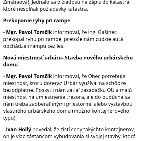
Zimániová). Jednalo sa o žiadosti na zápis do katastra,
ktoré nespĺňali požiadavky katastra.
Prekopanie ryhy pri rampe
- Mgr. Pavol Tomčík
informoval, že Ing. Gašinec
prekopal ryhu pri rampe, pretože nám cudzie autá
obchádzali rampu cez les.
Nová miestnosť urbáru- Stavba nového urbárskeho
domu
- Mgr. Pavol Tomčík
informoval, že Obec potrebuje
miestnosť, ktorú doteraz Urbár využíval na schôdze
bezodplatne. Poskytli nám zatiaľ zasadačku OU a malú
miestnosť na umiestnenie trezora, ale do budúcna sa
nám treba zaoberať inými priestormi, alebo výstavbou
vlastného urbárskeho domu (možno kontajnerového
typu)
- Ivan Hollý
povedal, že zistí ceny takýchto kontajnerov,
on je viac zástancom vybudovania si svojej stavby, ktorá