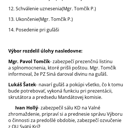
12. Schválenie uznesenia(Mgr. Tomčík P.)
13. Ukončenie(Mgr. Tomčík P.)
14. Posedenie pri guľáši
Výbor rozdelil úlohy nasledovne:
Mgr. Pavol Tomčík
- zabezpečí prezenčnú listinu
a splnomocnenia, ktoré prišli poštou. Mgr. Tomčík
informoval, že PZ Siná daroval divinu na guľáš.
Lukáš Šatek
- navarí guľáš a pokúpi všetko, čo k tomu
bude potrebovať, vykoná funkciu pri prezentácii,
skrutátora a predsedu Mandátovej komisie.
Ivan Hollý
- zabezpečil sálu KD na Valné
zhromaždenie, pripraví si a prednesie správu Výboru
o činnosti za predošlé obdobie, zabezpečí ozvučenie
z OU Svätý Kríž