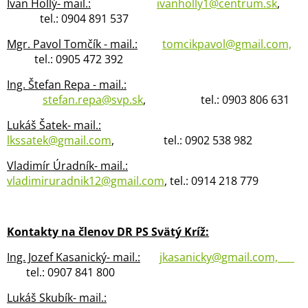
Ivan Hollý- mail.:
ivanholly1@centrum.sk
,
tel.: 0904 891 537
Mgr. Pavol Tomčík - mail.:
tomcikpavol@gmail.com,
tel.: 0905 472 392
Ing. Štefan Repa - mail.:
stefan.repa@svp.sk
, tel.: 0903 806 631
Lukáš Šatek- mail.:
lkssatek@gmail.com
,
tel.: 0902 538 982
Vladimír Úradník- mail.:
vladimiruradnik12@gmail.com
,
tel.: 0914 218 779
Kontakty na členov DR PS Svätý Kríž:
Ing. Jozef Kasanický- mail.:
jkasanicky@gmail.com,
tel.: 0907 841 800
Lukáš Skubík- mail.: