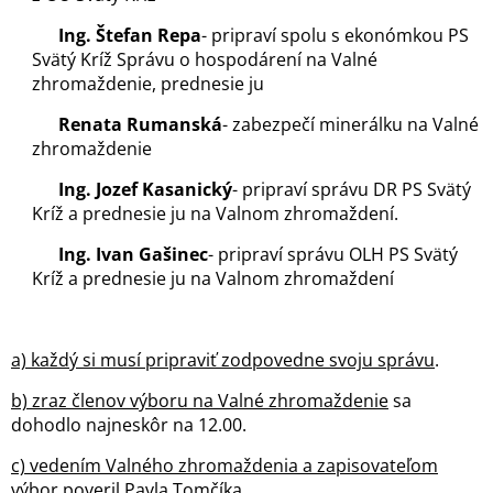
Ing. Štefan Repa
- pripraví spolu s ekonómkou PS
Svätý Kríž Správu o hospodárení na Valné
zhromaždenie, prednesie ju
Renata Rumanská
- zabezpečí minerálku na Valné
zhromaždenie
Ing. Jozef Kasanický
- pripraví správu DR PS Svätý
Kríž a prednesie ju na Valnom zhromaždení.
Ing. Ivan Gašinec
- pripraví správu OLH PS Svätý
Kríž a prednesie ju na Valnom zhromaždení
a) každý si musí pripraviť zodpovedne svoju správu
.
b) zraz členov výboru na Valné zhromaždenie
sa
dohodlo najneskôr na 12.00.
c) vedením Valného zhromaždenia a zapisovateľom
výbor poveril Pavla Tomčíka.