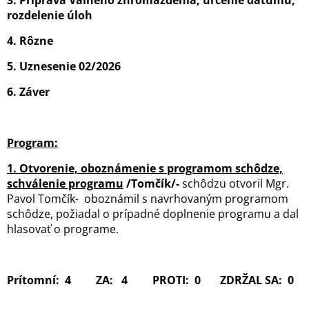
3.
Príprava Valného zhromaždenia, určenie dátumu,
rozdelenie úloh
4. Rôzne
5.
Uznesenie 02/2026
6. Záver
Program:
1. Otvorenie, oboznámenie s programom schôdze,
schválenie programu
/Tomčík/-
schôdzu otvoril Mgr.
Pavol Tomčík- oboznámil s navrhovaným programom
schôdze, požiadal o prípadné doplnenie programu a dal
hlasovať o programe.
Prítomní: 4 ZA: 4 PROTI: 0 ZDRŽAL SA: 0