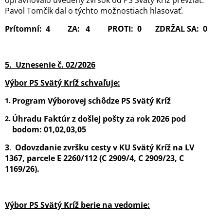
oprávňovalo uvedený zvršok od PS Svätý Kríž prevziať.
Pavol Tomčík dal o týchto možnostiach hlasovať.
Prítomní: 4 ZA: 4 PROTI: 0 ZDRŽAL SA: 0
5. Uznesenie č. 02/2026
Výbor PS Svätý Kríž schvaľuje:
Program Výborovej schôdze PS Svätý Kríž
Úhradu Faktúr z došlej pošty za rok 2026 pod
bodom:
01,02,03,05
3
.
Odovzdanie zvršku cesty v KU Svätý Kríž na LV
1367, parcele E 2260/112 (C 2909/4, C 2909/23, C
1169/26).
Výbor PS Svätý Kríž berie na vedomie: