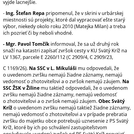
vyjde lacnejšie.
-
Ing. Štefan Repa
pripomenul, že v skrini v urbárskej
miestnosti sú projekty, ktoré dal vypracovať ešte starý
výbor, niekedy okolo roku 2010 (Matejka Milan) a treba
ich pozrieť či by neboli vhodné.
- Mgr. Pavol Tomčík
informoval, že sa už druhý rok
snaží na katastri zapísať zvršok cesty v KU Svätý Kríž na
LV 1367, parcele E 2260/112 (C 2909/4, C 2909/23,
C 1169/26).
Na SSC v L. Mikuláši
mu odpovedali, že
o uvedenom zvršku nemajú žiadne záznamy, nemajú
vedomosť o zhotoviteľovi a o zvršok nemajú záujem.
Na
SSC ŽSK v Žiline
mu taktiež odpovedali, že o uvedenom
zvršku nemajú žiadne záznamy, nemajú vedomosť
o zhotoviteľovi a o zvršok nemajú záujem.
Obec Svätý
Kríž
o uvedenom zvršku nemajú taktiež žiadne záznamy,
nemajú vedomosť o zhotoviteľovi a v prípade prebratia
zvršku do majetku obce potrebujú uznesenie z PS Svätý
Kríž, ktoré by ich po schválení zastupiteľstvom