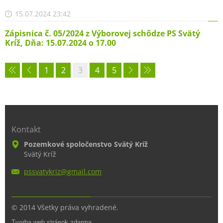
15.07.2024 23:42
Zápisnica č. 05/2024 z Výborovej schôdze PS Svätý
Kríž, Dňa: 15.07.2024 o 17.00
1
2
3
4
5
Kontakt
Pozemkové spoločenstvo Svätý Kríž
Svätý Kríž
pssvatyk
riz@gmai
l.com
© 2014 Všetky práva vyhradené.
Tvorba web stránok zdarma