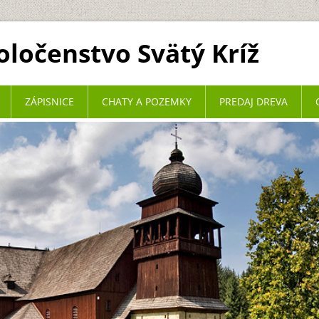
ločenstvo Svätý Kríž
ZÁPISNICE
CHATY A POZEMKY
PREDAJ DREVA