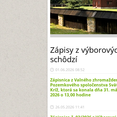
Zápisy z výborový
schôdzí
01.06.2026 08:52
Zápisnica z Valného zhromažde
Pozemkového spoločenstva Svä
Kríž, ktorá sa konala dňa 31. m
2026 o 13,00 hodine
26.05.2026 11:41