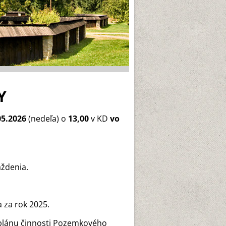
Y
05.2026
(nedeľa) o
13,00
v KD
vo
ždenia.
a za rok 2025.
 plánu činnosti Pozemkového