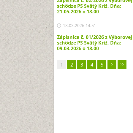
Zápisnica č. 02/2026 z Výborovej
schôdze PS Svätý Kríž, Dňa:
21.05.2026 o 18.00
18.03.2026 14:51
Zápisnica č. 01/2026 z Výborovej
schôdze PS Svätý Kríž, Dňa:
09.03.2026 o 18.00
1
2
3
4
5